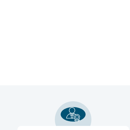
Осуществляем прямые поставки на рос
контейнеров непосредственно с заводо
основным производителем данной про