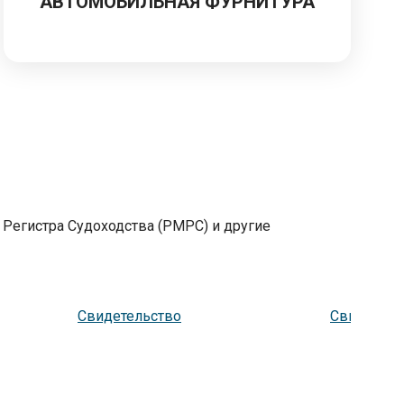
АВТОМОБИЛЬНАЯ ФУРНИТУРА
 Регистра Судоходства (РМРС) и другие
Свидетельство
Свидетель