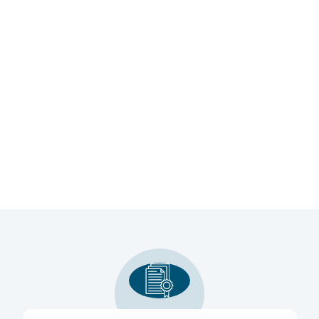
сийский рынок запчастей для
в Китая, который является
дукции.